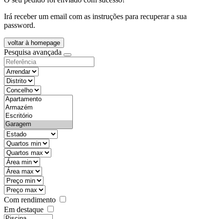
Irá receber um email com as instruções para recuperar a sua
password.
voltar à homepage
Pesquisa avançada
objective
districtId
countyId
types
state
mintypo
maxtypo
minarea
maxarea
minprice
maxprice
Com rendimento
Em destaque
features