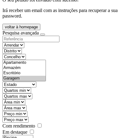
Irá receber um email com as instruções para recuperar a sua
password.
voltar à homepage
Pesquisa avançada
objective
districtId
countyId
types
state
mintypo
maxtypo
minarea
maxarea
minprice
maxprice
Com rendimento
Em destaque
features