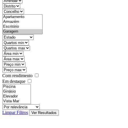
objective
districtId
countyId
types
state
mintypo
maxtypo
minarea
maxarea
minprice
maxprice
Com rendimento
Em destaque
features
realestateOrder
Limpar Filtros
Ver Resultados