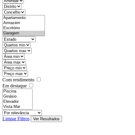
objective
districtId
countyId
types
state
mintypo
maxtypo
minarea
maxarea
minprice
maxprice
Com rendimento
Em destaque
features
realestateOrder
Limpar Filtros
Ver Resultados