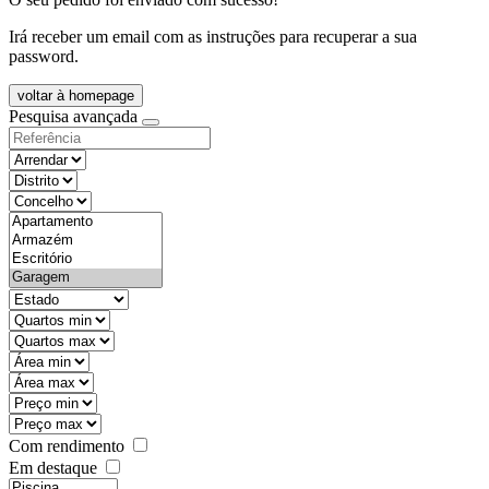
Irá receber um email com as instruções para recuperar a sua
password.
voltar à homepage
Pesquisa avançada
objective
districtId
countyId
types
state
mintypo
maxtypo
minarea
maxarea
minprice
maxprice
Com rendimento
Em destaque
features