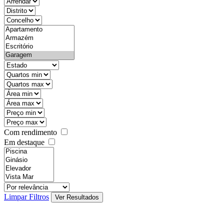
objective
districtId
countyId
types
state
mintypo
maxtypo
minarea
maxarea
minprice
maxprice
Com rendimento
Em destaque
features
realestateOrder
Limpar Filtros
Ver Resultados