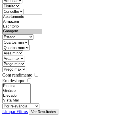
objective
districtId
countyId
types
state
mintypo
maxtypo
minarea
maxarea
minprice
maxprice
Com rendimento
Em destaque
features
realestateOrder
Limpar Filtros
Ver Resultados