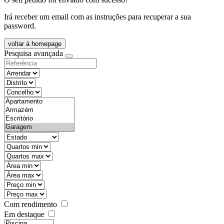
Irá receber um email com as instruções para recuperar a sua
password.
voltar à homepage
Pesquisa avançada
objective
districtId
countyId
types
state
mintypo
maxtypo
minarea
maxarea
minprice
maxprice
Com rendimento
Em destaque
features