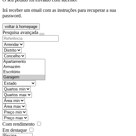
Irá receber um email com as instruções para recuperar a sua
password.
voltar à homepage
Pesquisa avançada
objective
districtId
countyId
types
state
mintypo
maxtypo
minarea
maxarea
minprice
maxprice
Com rendimento
Em destaque
features