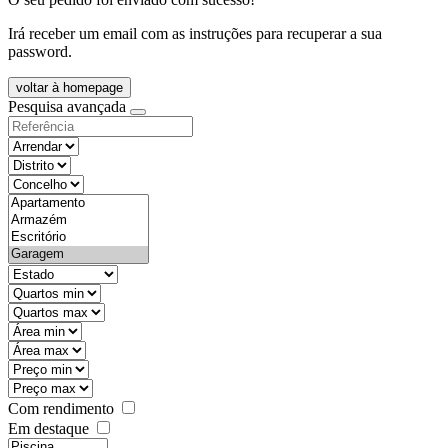
Irá receber um email com as instruções para recuperar a sua
password.
voltar à homepage
Pesquisa avançada
objective
districtId
countyId
types
state
mintypo
maxtypo
minarea
maxarea
minprice
maxprice
Com rendimento
Em destaque
features