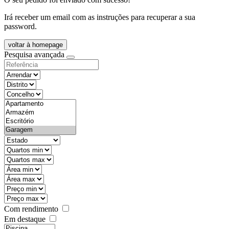
Irá receber um email com as instruções para recuperar a sua
password.
voltar à homepage
Pesquisa avançada
objective
districtId
countyId
types
state
mintypo
maxtypo
minarea
maxarea
minprice
maxprice
Com rendimento
Em destaque
features